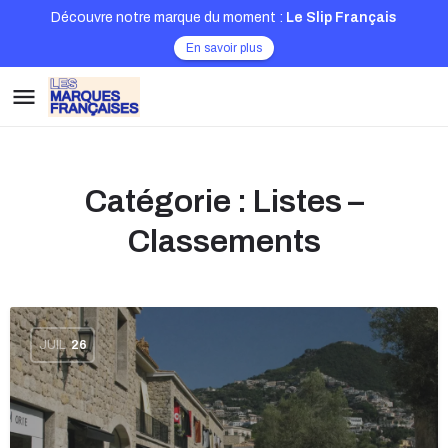
Découvre notre marque du moment :
Le Slip Français
En savoir plus
Catégorie :
Listes –
Classements
JUIL
26