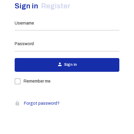
Sign in
Register
Username
Password
Sign in
Remember me
Forgot password?