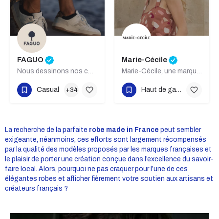
FAGUO
Marie-Cécile
Nous dessinons nos collections à l’empreinte CO₂ toujours plus basse.
Marie-Cécile, une marque actuelle, éthique et éco-responsable!
Casual
Haut de gamme
+34
+12
La recherche de la parfaite
robe made in France
peut sembler
exigeante, néanmoins, ces efforts sont largement récompensés
par la qualité des modèles proposés par les marques françaises et
le plaisir de porter une création conçue dans l’excellence du savoir-
faire local. Alors, pourquoi ne pas craquer pour l’une de ces
élégantes robes et afficher fièrement votre soutien aux artisans et
créateurs français ?