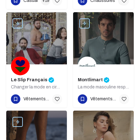
Casual
Chaussures
+19
+18
Le Slip Français
Montlimart
Changer la mode en circuits courts
La mode masculine responsable et engagée
Vêtements made in France
Vêtements made in France
+21
+21