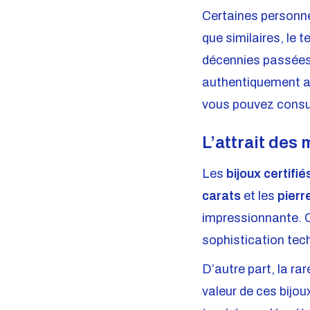
Certaines personnes
que similaires, le 
décennies passées p
authentiquement an
vous pouvez consult
L’attrait des
Les
bijoux certifié
carats
et les
pierr
impressionnante. C
sophistication tec
D’autre part, la ra
valeur de ces bijo