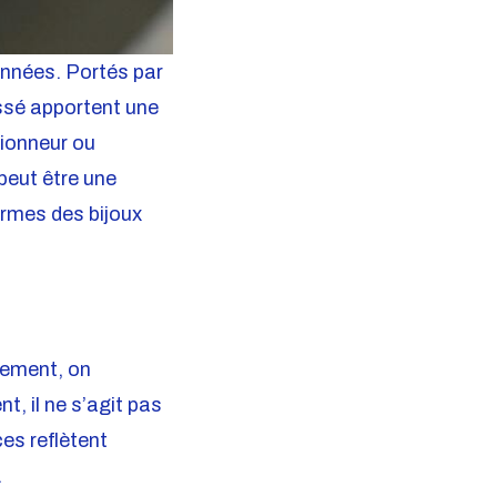
années. Portés par
assé apportent une
tionneur ou
peut être une
armes des bijoux
lement, on
, il ne s’agit pas
ces reflètent
.