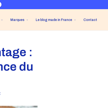
Marques
Le blog made in France
Contact
tage :
nce du
t