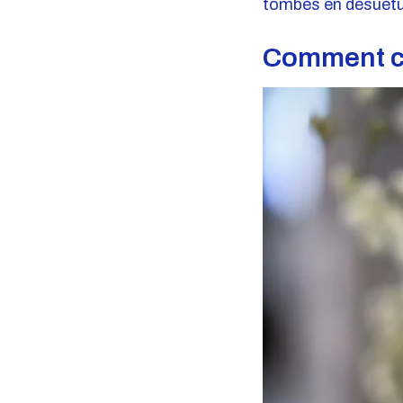
tombés en désuétud
Comment ch