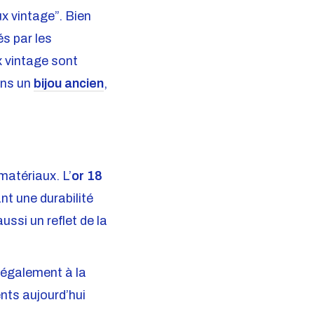
x vintage”. Bien
és par les
x vintage sont
ans un
bijou ancien
,
matériaux. L’
or 18
t une durabilité
ssi un reflet de la
e également à la
nts aujourd’hui