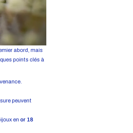
emier abord, mais
lques points clés à
rovenance.
usure peuvent
bijoux en
or 18