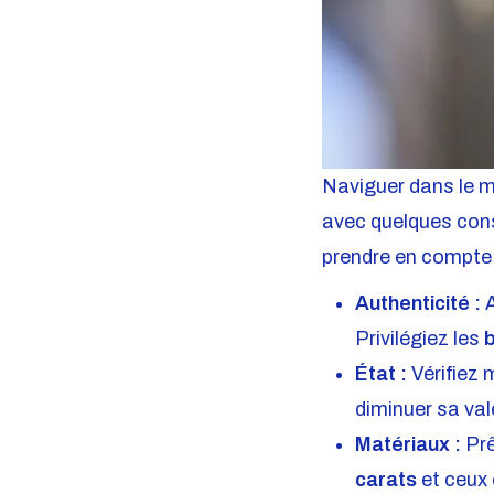
Naviguer dans le 
avec quelques cons
prendre en compte 
Authenticité :
A
Privilégiez les
b
État :
Vérifiez 
diminuer sa val
Matériaux :
Prê
carats
et ceux