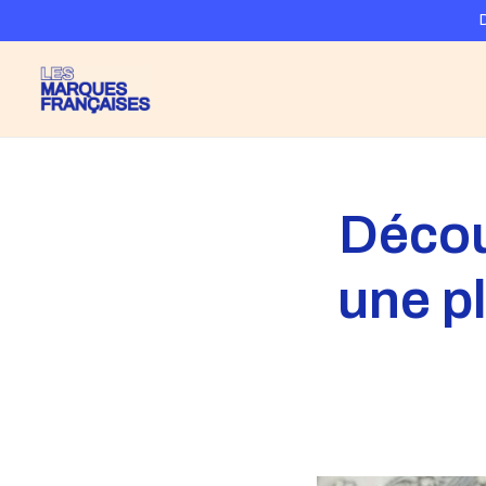
Décou
une p